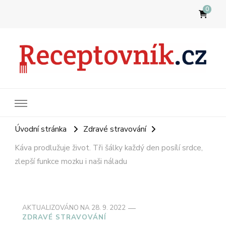
0
Receptovník
Jídla, která budete milovat
Úvodní stránka
Zdravé stravování
Káva prodlužuje život. Tři šálky každý den posílí srdce,
zlepší funkce mozku i naši náladu
AKTUALIZOVÁNO NA
28. 9. 2022
ZDRAVÉ STRAVOVÁNÍ