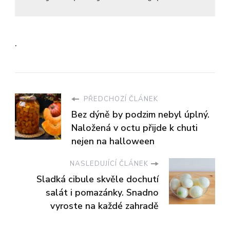
.
PŘEDCHOZÍ ČLÁNEK
Bez dýně by podzim nebyl úplný.
Naložená v octu přijde k chuti
nejen na halloween
NASLEDUJÍCÍ ČLÁNEK
Sladká cibule skvěle dochutí
salát i pomazánky. Snadno
vyroste na každé zahradě