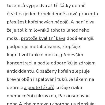
tuzemců vypije dva až tři šálky denně,
čtvrtina jeden hrnek denně a dvě procenta
přes šest kofeinových nápojů. A není divu,
že je tolik milovníků tohoto lahodného
moku,
protože kvalitní káva
dodá energii,
podporuje metabolismus, zlepšuje
kognitivní funkce mozku, především
koncentraci, a podle odborníků je zdrojem
antioxidantů. Obsažený kofein zlepšuje
krevní oběh i spalování tuků. Je lékem na
depresi
a podle lékařů
snižuje riziko
onemocnění cukrovkou, Parkinsonovou
nebo Alzheimerovou chorobou a zlepšuje