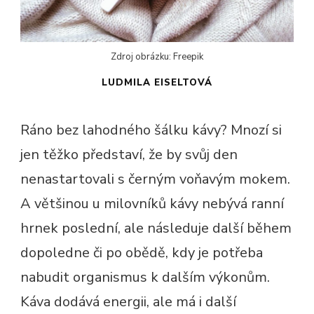
Zdroj obrázku: Freepik
LUDMILA EISELTOVÁ
Ráno bez lahodného šálku kávy? Mnozí si
jen těžko představí, že by svůj den
nenastartovali s černým voňavým mokem.
A většinou u milovníků kávy nebývá ranní
hrnek poslední, ale následuje další během
dopoledne či po obědě, kdy je potřeba
nabudit organismus k dalším výkonům.
Káva dodává energii, ale má i další