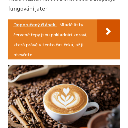
fungování jater.
Doporučený článek:
Mladé listy
červené řepy jsou pokladnicí zdraví,
která právě v tento čas čeká, až ji
otevřete