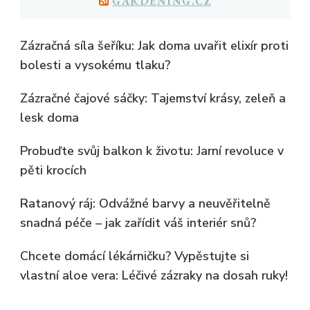
GARDENING.CZ
Zázračná síla šeříku: Jak doma uvařit elixír proti
bolesti a vysokému tlaku?
Zázračné čajové sáčky: Tajemství krásy, zeleň a
lesk doma
Probuďte svůj balkon k životu: Jarní revoluce v
pěti krocích
Ratanový ráj: Odvážné barvy a neuvěřitelně
snadná péče – jak zařídit váš interiér snů?
Chcete domácí lékárničku? Vypěstujte si
vlastní aloe vera: Léčivé zázraky na dosah ruky!