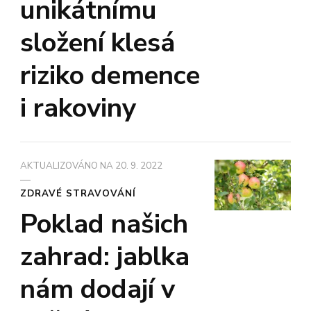
unikátnímu
složení klesá
riziko demence
i rakoviny
AKTUALIZOVÁNO NA
20. 9. 2022
ZDRAVÉ STRAVOVÁNÍ
Poklad našich
zahrad: jablka
nám dodají v