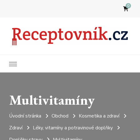
0
Receptovník
Jídla, která budete milovat
Multivitamíny
Úvodní stránka
Obchod
Kosmetika a zdraví
Zdraví
Léky, vitamíny a potravinové doplňky
Doplňky stravy
Multivitamíny