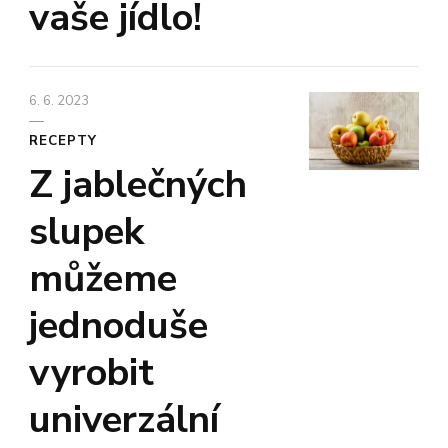
vaše jídlo!
6. 6. 2023
RECEPTY
Z jablečných
slupek
můžeme
jednoduše
vyrobit
univerzální