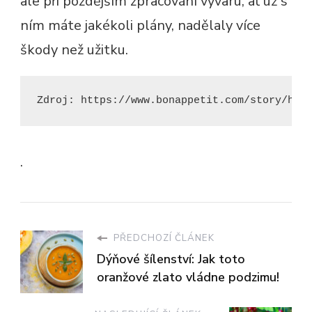
ale při pozdějším zpracování vývaru, ať už s
ním máte jakékoli plány, nadělaly více
škody než užitku.
Zdroj: https://www.bonappetit.com/story/how
.
PŘEDCHOZÍ ČLÁNEK
Dýňové šílenství: Jak toto
oranžové zlato vládne podzimu!