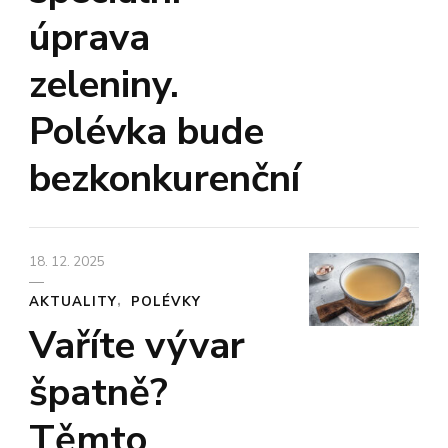
úprava
zeleniny.
Polévka bude
bezkonkurenční
18. 12. 2025
AKTUALITY
POLÉVKY
Vaříte vývar
špatně?
Těmto