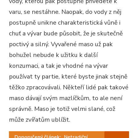
vody, kterou pak postupně přivedete k
varu, se nestáhne. Naopak, do vody z něj
postupně unikne charakteristická vůně i
chuť a vývar bude působit, že je skutečně
poctivý a silný. Vyvařené maso už pak
bohužel nebude k užitku k další
konzumaci, a tak je vhodné na vývar
používat ty partie, které byste jinak stejně
těžko zpracovávali. Někteří lidé pak takové
maso dávají svým mazlíčkům, to ale není
správně. Maso je totiž velmi slané, což
může zvířatům ublížit.
Doporučený článek:
Netradiční