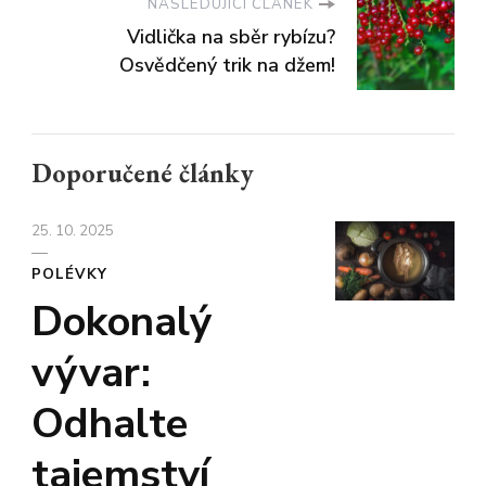
NASLEDUJÍCÍ ČLÁNEK
Vidlička na sběr rybízu?
Osvědčený trik na džem!
Doporučené články
25. 10. 2025
POLÉVKY
Dokonalý
vývar:
Odhalte
tajemství