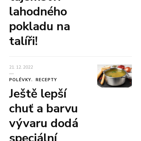
lahodného
pokladu na
talíři!
21. 12. 2022
POLÉVKY
RECEPTY
Ještě lepší
chuť a barvu
vývaru dodá
speciální