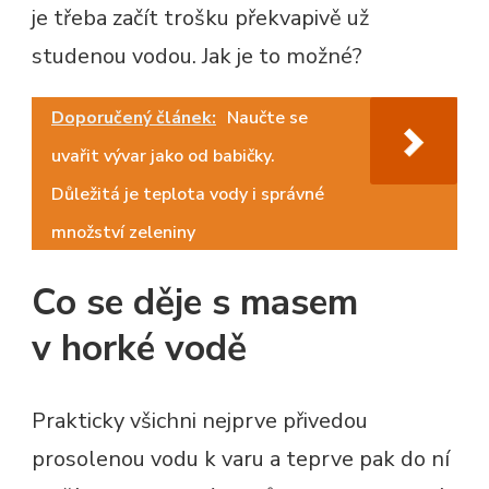
je třeba začít trošku překvapivě už
studenou vodou. Jak je to možné?
Doporučený článek:
Naučte se
uvařit vývar jako od babičky.
Důležitá je teplota vody i správné
množství zeleniny
Co se děje s masem
v horké vodě
Prakticky všichni nejprve přivedou
prosolenou vodu k varu a teprve pak do ní