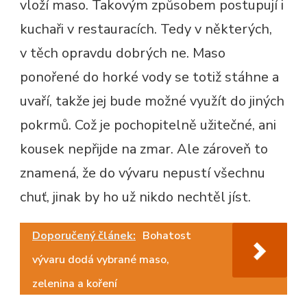
vloží maso. Takovým způsobem postupují i
kuchaři v restauracích. Tedy v některých,
v těch opravdu dobrých ne. Maso
ponořené do horké vody se totiž stáhne a
uvaří, takže jej bude možné využít do jiných
pokrmů. Což je pochopitelně užitečné, ani
kousek nepřijde na zmar. Ale zároveň to
znamená, že do vývaru nepustí všechnu
chuť, jinak by ho už nikdo nechtěl jíst.
Doporučený článek:
Bohatost
vývaru dodá vybrané maso,
zelenina a koření