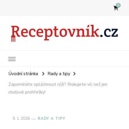
0
Receptovník
Jídla, která budete milovat
Úvodní stránka
Rady a tipy
Zapomínáte opláchnout rýži? Riskujete víc než jen
chuťové prohřešky!
9. 1. 2026
RADY A TIPY