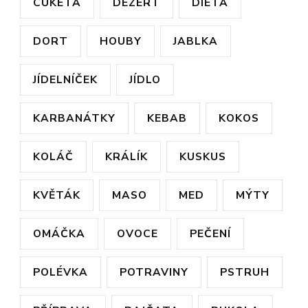
CUKETA
DEZERT
DIETA
DORT
HOUBY
JABLKA
JÍDELNÍČEK
JÍDLO
KARBANÁTKY
KEBAB
KOKOS
KOLÁČ
KRÁLÍK
KUSKUS
KVĚTÁK
MASO
MED
MÝTY
OMÁČKA
OVOCE
PEČENÍ
POLÉVKA
POTRAVINY
PSTRUH