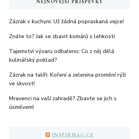
NEJNOVĚJŠÍ PŘÍSPĚVKY
Zázrak v kuchyni: Už žádná popraskaná vejce!
Znáte to? Jak se zbavit komárů s lehkostí
Tajemství vývaru odhaleno: Co z něj dělá
kulinářský poklad?
Zázrak na talíři: Koření a zelenina promění rýži
ve skvost!
Mravenci na vaší zahradě? Zbavte se jich s
úsměvem!
INSPIRMAG.CZ