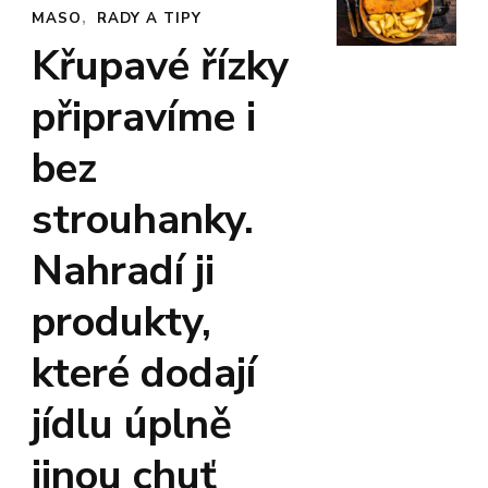
MASO
RADY A TIPY
Křupavé řízky
připravíme i
bez
strouhanky.
Nahradí ji
produkty,
které dodají
jídlu úplně
jinou chuť