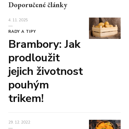
Doporučené články
4. 11. 2025
RADY A TIPY
Brambory: Jak
prodloužit
jejich životnost
pouhým
trikem!
29. 12. 2022