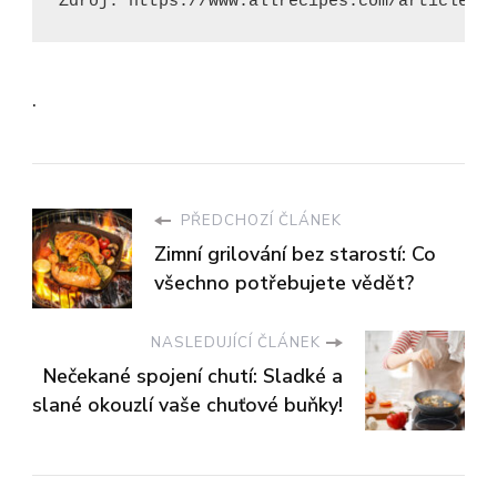
Zdroj: https://www.allrecipes.com/article/a
.
PŘEDCHOZÍ ČLÁNEK
Zimní grilování bez starostí: Co
všechno potřebujete vědět?
NASLEDUJÍCÍ ČLÁNEK
Nečekané spojení chutí: Sladké a
slané okouzlí vaše chuťové buňky!