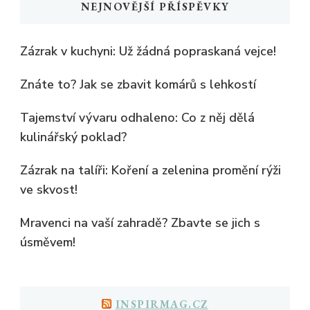
NEJNOVĚJŠÍ PŘÍSPĚVKY
Zázrak v kuchyni: Už žádná popraskaná vejce!
Znáte to? Jak se zbavit komárů s lehkostí
Tajemství vývaru odhaleno: Co z něj dělá
kulinářský poklad?
Zázrak na talíři: Koření a zelenina promění rýži
ve skvost!
Mravenci na vaší zahradě? Zbavte se jich s
úsměvem!
INSPIRMAG.CZ