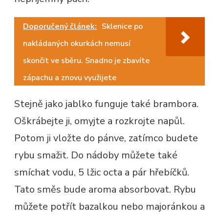
Doporučený článek:
Sklenice po
nakládaných okurkách nemusí
skončit ve sběru. Snadno je zbavíte
zápachu a znovu využijete
Stejně jako jablko funguje také brambora.
Oškrábejte ji, omyjte a rozkrojte napůl.
Potom ji vložte do pánve, zatímco budete
rybu smažit. Do nádoby můžete také
smíchat vodu, 5 lžic octa a pár hřebíčků.
Tato směs bude aroma absorbovat. Rybu
můžete potřít bazalkou nebo majoránkou a