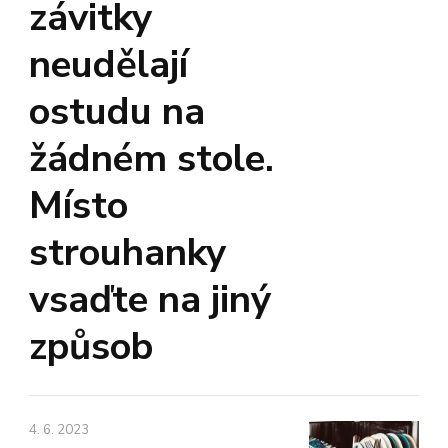
závitky
neudělají
ostudu na
žádném stole.
Místo
strouhanky
vsaďte na jiný
způsob
4. 6. 2023