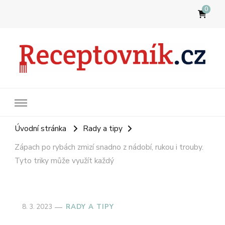
0
Receptovník
Jídla, která budete milovat
Úvodní stránka
Rady a tipy
Zápach po rybách zmizí snadno z nádobí, rukou i trouby.
Tyto triky může využít každý
8. 3. 2023
RADY A TIPY