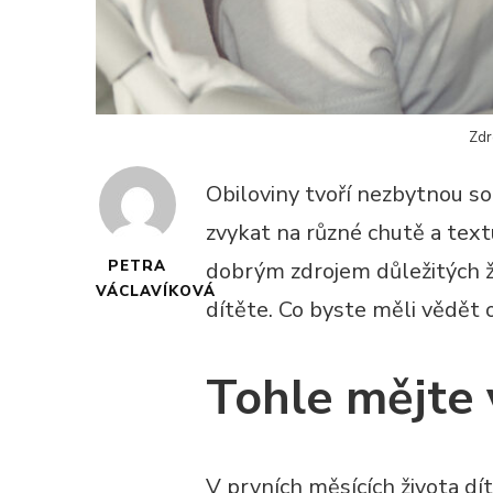
Zdr
Obiloviny tvoří nezbytnou so
zvykat na různé chutě a textu
PETRA
dobrým zdrojem důležitých ži
VÁCLAVÍKOVÁ
dítěte. Co byste měli vědět 
Tohle mějte 
V prvních měsících života dí