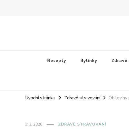
Receptovník
Jídla, která budete milovat
Recepty
Bylinky
Zdravé 
Úvodní stránka
Zdravé stravování
Obiloviny 
3. 2. 2026
ZDRAVÉ STRAVOVÁNÍ