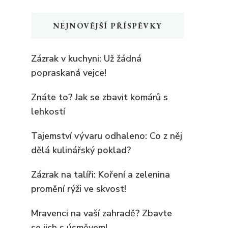
NEJNOVĚJŠÍ PŘÍSPĚVKY
Zázrak v kuchyni: Už žádná
popraskaná vejce!
Znáte to? Jak se zbavit komárů s
lehkostí
Tajemství vývaru odhaleno: Co z něj
dělá kulinářský poklad?
Zázrak na talíři: Koření a zelenina
promění rýži ve skvost!
Mravenci na vaší zahradě? Zbavte
se jich s úsměvem!