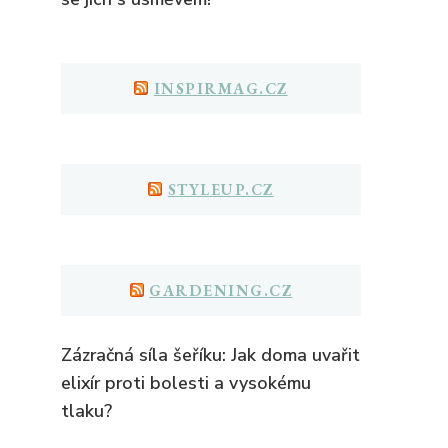
INSPIRMAG.CZ
STYLEUP.CZ
GARDENING.CZ
Zázračná síla šeříku: Jak doma uvařit
elixír proti bolesti a vysokému
tlaku?