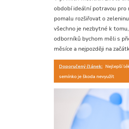
období ideální potravou pro
pomalu rozšiřovat o zeleninu
všechno je nezbytné k tomu,
odborníků bychom měli s přid
měsíce a nejpozději na začátk
Doporučený článek:
Nejlepší lé
semínko je škoda nevyužít