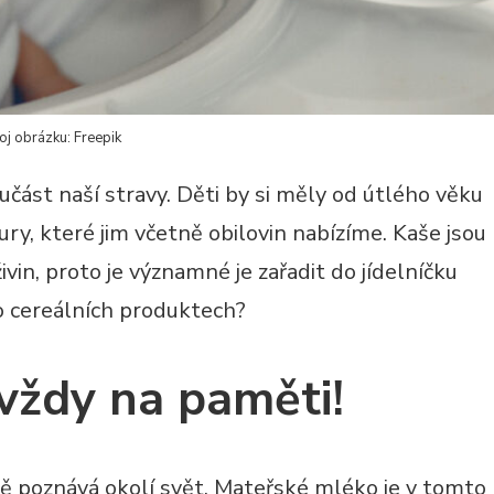
oj obrázku: Freepik
učást naší stravy. Děti by si měly od útlého věku
ry, které jim včetně obilovin nabízíme. Kaše jsou
vin, proto je významné je zařadit do jídelníčku
o cereálních produktech?
vždy na paměti!
tě poznává okolí svět. Mateřské mléko je v tomto