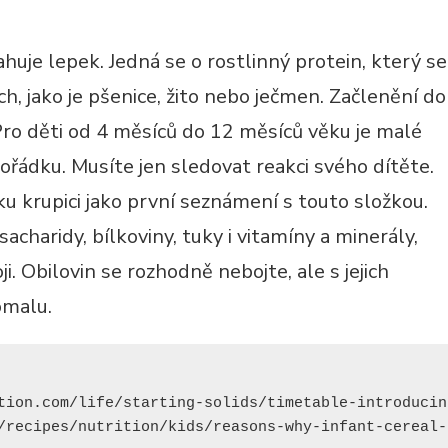
uje lepek. Jedná se o rostlinný protein, který se
ch, jako je pšenice, žito nebo ječmen. Začlenění do
Pro děti od 4 měsíců do 12 měsíců věku je malé
řádku. Musíte jen sledovat reakci svého dítěte.
íčku krupici jako první seznámení s touto složkou.
charidy, bílkoviny, tuky i vitamíny a minerály,
i. Obilovin se rozhodně nebojte, ale s jejich
omalu.
tion.com/life/starting-solids/timetable-introducin
/recipes/nutrition/kids/reasons-why-infant-cereal-