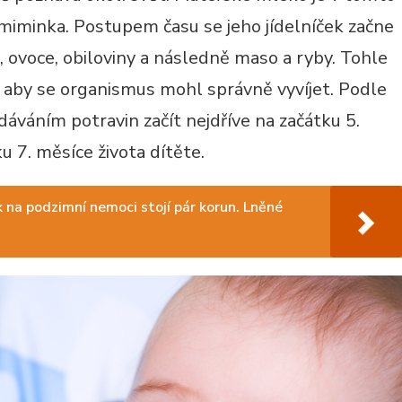
 miminka. Postupem času se jeho jídelníček začne
, ovoce, obiloviny a následně maso a ryby. Tohle
 aby se organismus mohl správně vyvíjet. Podle
áváním potravin začít nejdříve na začátku 5.
u 7. měsíce života dítěte.
k na podzimní nemoci stojí pár korun. Lněné