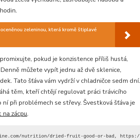
 hodin.
doceněnou zeleninou, která kromě štiplavé
romixujte, pokud je konzistence příliš hustá,
. Denně můžete vypít jednu až dvě sklenice,
dek. Tato šťáva vám vydrží v chladničce sedm dní.
á těm, kteří chtějí regulovat práci trávicího
o ní při problémech se střevy. Švestková šťáva je
k na zácpu
.
ine.com/nutrition/dried-fruit-good-or-bad, https:/