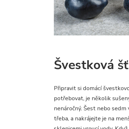
Švestková š
Připravit si domácí švestkov
potřebovat, je několik sušený
nenáročný. Šest nebo sedm v
třeba, a nakrájejte je na men
sklenicemi vroucí vody. Když