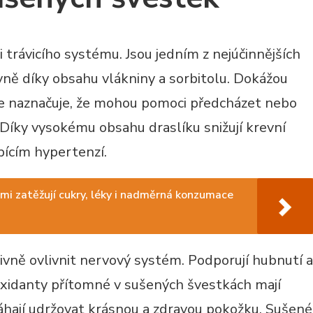
 trávicího systému. Jsou jedním z nejúčinnějších
vně díky obsahu vlákniny a sorbitolu. Dokážou
 naznačuje, že mohou pomoci předcházet nebo
Díky vysokému obsahu draslíku snižují krevní
pícím hypertenzí.
lmi zatěžují cukry, léky i nadměrná konzumace
vně ovlivnit nervový systém. Podporují hubnutí a
ioxidanty přítomné v sušených švestkách mají
hají udržovat krásnou a zdravou pokožku. Sušené