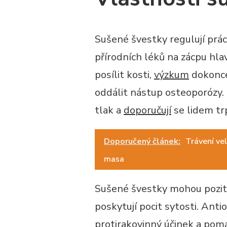
Sušené švestky regulují práci
přírodních léků na zácpu hla
posílit kosti,
výzkum
dokonce
oddálit nástup osteoporózy. 
tlak a
doporučují
se lidem tr
Doporučený článek:
Trávení ve
masa
Sušené švestky mohou poziti
poskytují pocit sytosti. Ant
protirakovinný účinek
a pomá