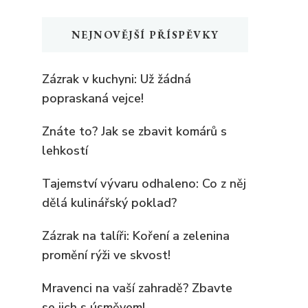
NEJNOVĚJŠÍ PŘÍSPĚVKY
Zázrak v kuchyni: Už žádná
popraskaná vejce!
Znáte to? Jak se zbavit komárů s
lehkostí
Tajemství vývaru odhaleno: Co z něj
dělá kulinářský poklad?
Zázrak na talíři: Koření a zelenina
promění rýži ve skvost!
Mravenci na vaší zahradě? Zbavte
se jich s úsměvem!