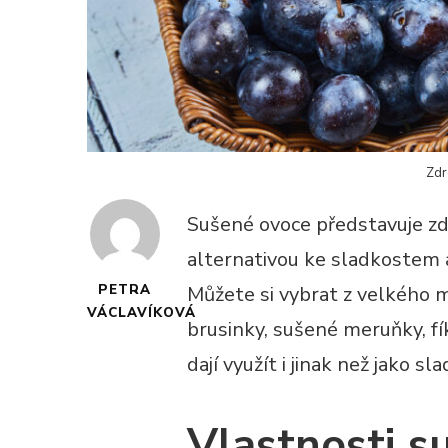
Zdr
Sušené ovoce představuje zdr
alternativou ke sladkostem 
PETRA
Můžete si vybrat z velkého 
VÁCLAVÍKOVÁ
brusinky, sušené meruňky, fí
dají využít i jinak než jako s
Vlastnosti s