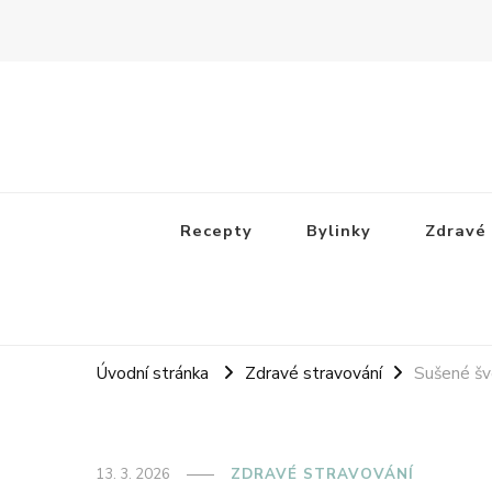
Receptovník
Jídla, která budete milovat
Recepty
Bylinky
Zdravé 
Úvodní stránka
Zdravé stravování
Sušené šv
13. 3. 2026
ZDRAVÉ STRAVOVÁNÍ