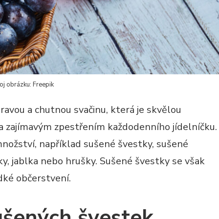
oj obrázku: Freepik
avou a chutnou svačinu, která je skvělou
a zajímavým zpestřením každodenního jídelníčku.
množství, například sušené švestky, sušené
ky, jablka nebo hrušky. Sušené švestky se však
ladké občerstvení.
ušených švestek