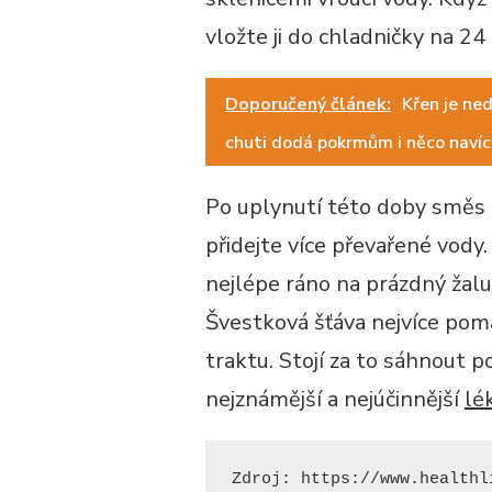
vložte ji do chladničky na 24
Doporučený článek:
Křen je ne
chuti dodá pokrmům i něco navíc
Po uplynutí této doby směs p
přidejte více převařené vody
nejlépe ráno na prázdný žalu
Švestková šťáva nejvíce pomáh
traktu. Stojí za to sáhnout p
nejznámější a nejúčinnější
lé
Zdroj: https://www.healthl