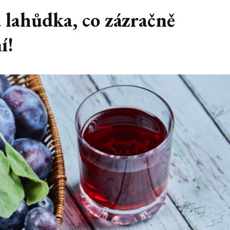
 lahůdka, co zázračně
í!