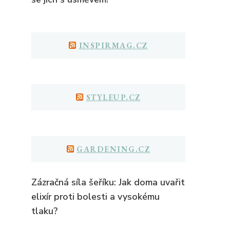
INSPIRMAG.CZ
STYLEUP.CZ
GARDENING.CZ
Zázračná síla šeříku: Jak doma uvařit
elixír proti bolesti a vysokému
tlaku?