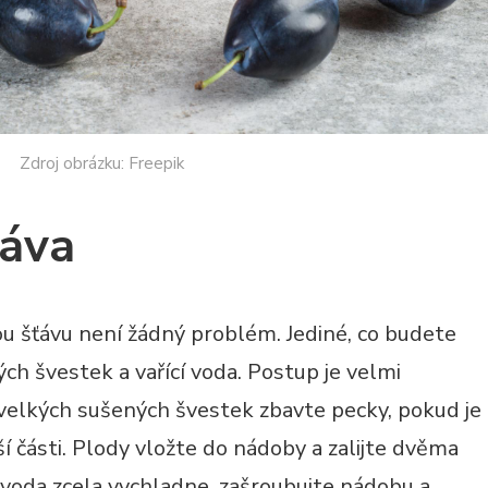
Zdroj obrázku: Freepik
ťáva
ou šťávu není žádný problém. Jediné, co budete
ch švestek a vařící voda. Postup je velmi
elkých sušených švestek zbavte pecky, pokud je
ší části. Plody vložte do nádoby a zalijte dvěma
 voda zcela vychladne, zašroubujte nádobu a