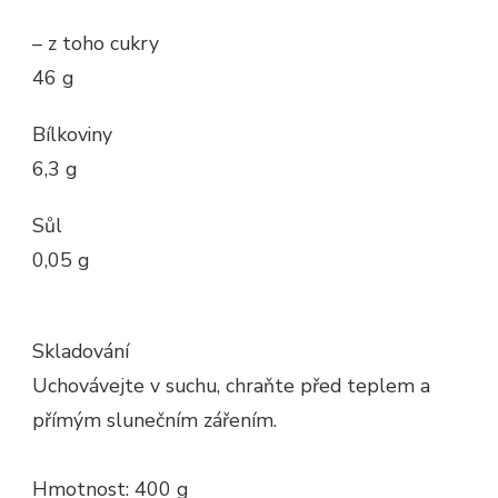
– z toho cukry
46 g
Bílkoviny
6,3 g
Sůl
0,05 g
Skladování
Uchovávejte v suchu, chraňte před teplem a
přímým slunečním zářením.
Hmotnost: 400 g