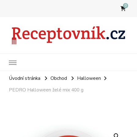
0
Receptovník
Jídla, která budete milovat
Úvodní stránka
Obchod
Halloween
PEDRO Halloween želé mix 400 g