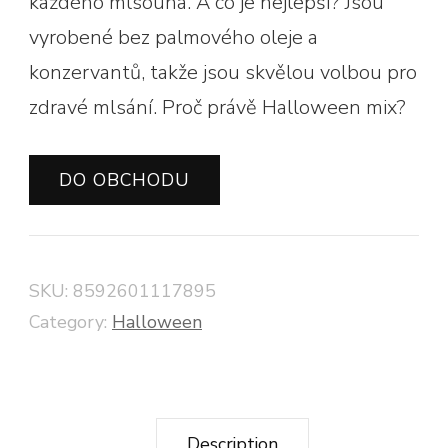
každého mlsouna. A co je nejlepší? Jsou
vyrobené bez palmového oleje a
konzervantů, takže jsou skvělou volbou pro
zdravé mlsání. Proč právě Halloween mix?
DO OBCHODU
SKU:
8592601117895
Category:
Halloween
Description