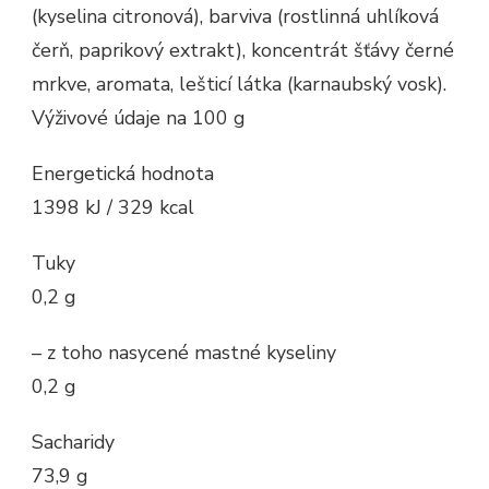
(kyselina citronová), barviva (rostlinná uhlíková
čerň, paprikový extrakt), koncentrát šťávy černé
mrkve, aromata, lešticí látka (karnaubský vosk).
Výživové údaje na 100 g
Energetická hodnota
1398 kJ / 329 kcal
Tuky
0,2 g
– z toho nasycené mastné kyseliny
0,2 g
Sacharidy
73,9 g