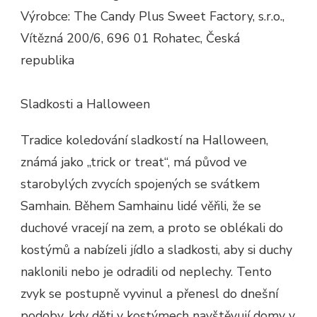
Výrobce: The Candy Plus Sweet Factory, s.r.o.,
Vítězná 200/6, 696 01 Rohatec, Česká
republika
Sladkosti a Halloween
Tradice koledování sladkostí na Halloween,
známá jako „trick or treat“, má původ ve
starobylých zvycích spojených se svátkem
Samhain. Během Samhainu lidé věřili, že se
duchové vracejí na zem, a proto se oblékali do
kostýmů a nabízeli jídlo a sladkosti, aby si duchy
naklonili nebo je odradili od neplechy. Tento
zvyk se postupně vyvinul a přenesl do dnešní
podoby, kdy děti v kostýmech navštěvují domy v