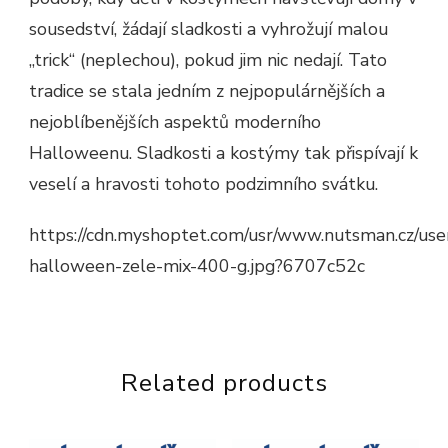
sousedství, žádají sladkosti a vyhrožují malou
„trick“ (neplechou), pokud jim nic nedají. Tato
tradice se stala jedním z nejpopulárnějších a
nejoblíbenějších aspektů moderního
Halloweenu. Sladkosti a kostýmy tak přispívají k
veselí a hravosti tohoto podzimního svátku.
https://cdn.myshoptet.com/usr/www.nutsman.cz/use
halloween-zele-mix-400-g.jpg?6707c52c
Related products