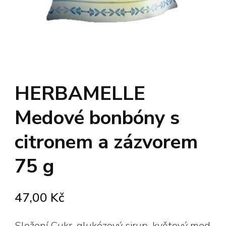
HERBAMELLE
Medové bonbóny s
citronem a zázvorem
75 g
47,00
Kč
Složení Cukr, glukózový sirup, květový med