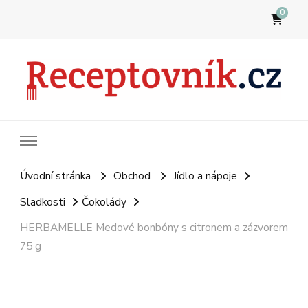
0
Receptovník
Jídla, která budete milovat
Úvodní stránka
Obchod
Jídlo a nápoje
Sladkosti
Čokolády
HERBAMELLE Medové bonbóny s citronem a zázvorem
75 g