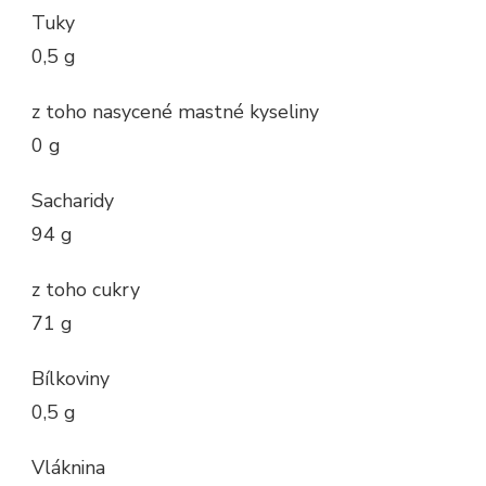
Tuky
0,5 g
z toho nasycené mastné kyseliny
0 g
Sacharidy
94 g
z toho cukry
71 g
Bílkoviny
0,5 g
Vláknina