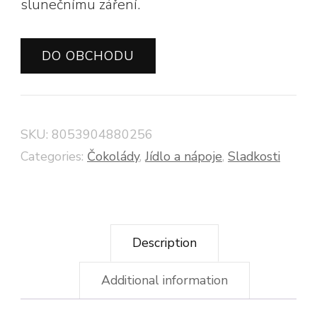
slunečnímu záření.
DO OBCHODU
SKU:
8053904880256
Categories:
Čokolády
,
Jídlo a nápoje
,
Sladkosti
Description
Additional information